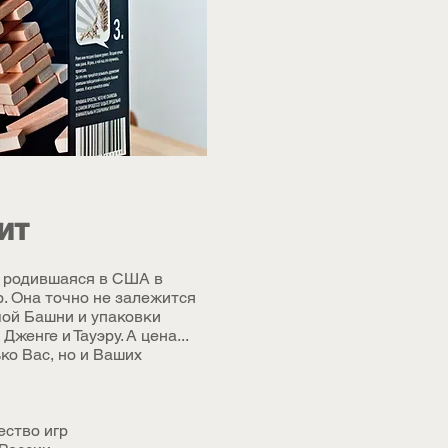
ит
, родившаяся в США в
р. Она точно не залежится
мой Башни и упаковки
женге и Тауэру. А цена...
ко Вас, но и Ваших
ество игр