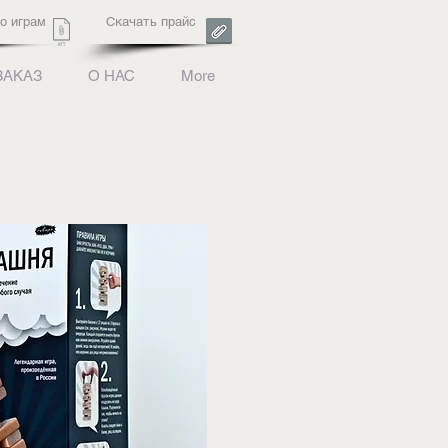
о играм
Скачать прайс
ЗАКАЗ
О НАС
More