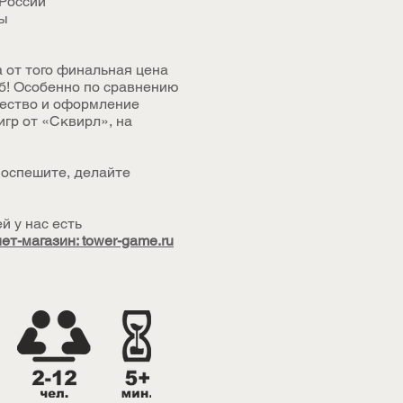
 России
ны
а от того финальная цена
уб! Особенно по сравнению
чество и оформление
игр от «Сквирл», на
Поспешите, делайте
й у нас есть
ет-магазин: tower-game.ru