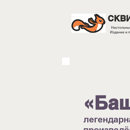
СКВ
Настольны
Издание и 
«Ба
легендарн
произведё