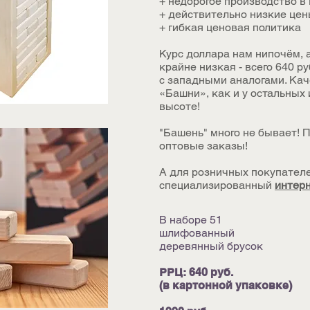
+ недорогое производство в
+ действительно низкие це
+ гибкая ценовая политика
Курс доллара нам нипочём, 
крайне низкая - всего 640 р
с западными аналогами. Ка
«Башни», как и у остальных 
высоте!
"Башень" много не бывает! 
оптовые заказы!
А для розничных покупателе
специализированный
интерн
В наборе 51
шлифованный
деревянный брусок
РРЦ: 640 руб.
(в картонной упаковке)