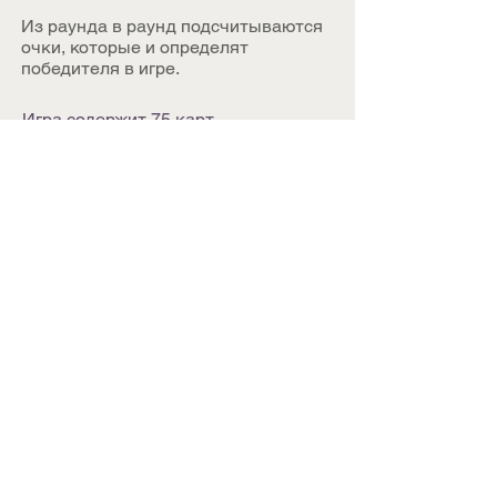
Из раунда в раунд подсчитываются
очки, которые и определят
победителя в игре.
Игра содержит 75 карт
(карты специальных
действий, карты
номиналов, карты-
джокеры),
правила
игры.
Возраст 5+ // от 2 чел. //
10-15 мин.
РРЦ 320 руб.
Можно купить и в розницу
ОТЗЫВЫ