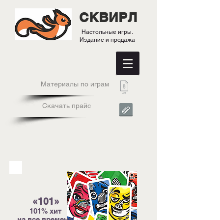
СКВИРЛ
Настольные игры.
Издание и продажа
Материалы по играм
Скачать прайс
«101»
101% хит
на все времена!