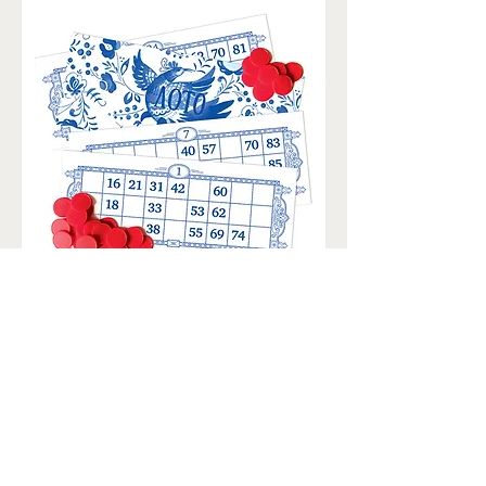
Правила: простые
Возраст 6+
Классическая • Для компании
• Семейная
• На подарок
Количество игроков: 2–12 чел.