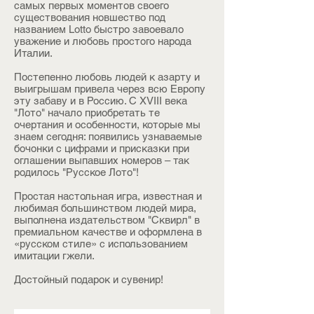
самых первых моментов своего
существования новшество под
названием Lotto быстро завоевало
уважение и любовь простого народа
Италии.
Постепенно любовь людей к азарту и
выигрышам привела через всю Европу
эту забаву и в Россию. С XVIII века
"Лото" начало приобретать те
очертания и особенности, которые мы
знаем сегодня: появились узнаваемые
бочонки с цифрами и присказки при
оглашении выпавших номеров – так
родилось "Русское Лото"!
Простая настольная игра, известная и
любимая большинством людей мира,
выполнена издательством "Сквирл" в
премиальном качестве и оформлена в
«русском стиле» с использованием
имитации гжели.
Достойный подарок и сувенир!