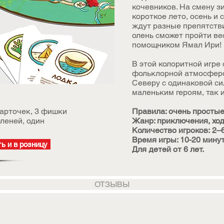
кочевников. На смену зи
короткое лето, осень и 
ждут разные препятстви
олень сможет пройти вес
помощником Ямал Ири!
В этой колоритной игре
фольклорной атмосферо
Северу с одинаковой си
маленьким героям, так 
карточек, 3 фишки
Правила: очень просты
леней, один
Жанр: приключения, хо
Количество игроков: 2–
Время игры: 10-20 мину
ь и в розницу
Для детей от 6 лет.
ОТЗЫВЫ