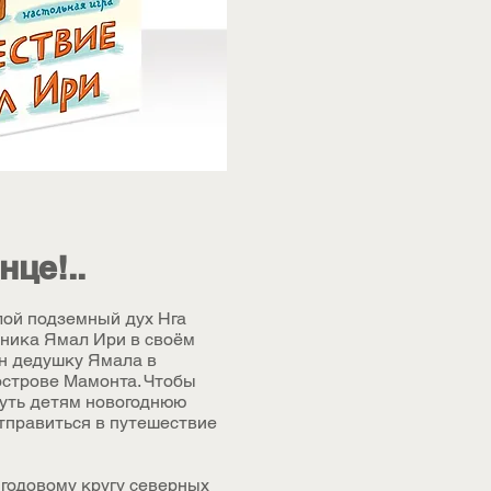
нце!..
лой подземный дух Нга
бника Ямал Ири в своём
он дедушку Ямала в
острове Мамонта. Чтобы
нуть детям новогоднюю
отправиться в путешествие
 годовому кругу северных