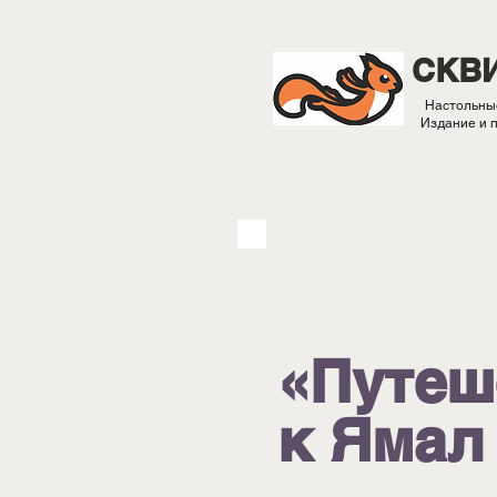
СКВ
Настольны
Издание и 
«Путеш
к Ямал