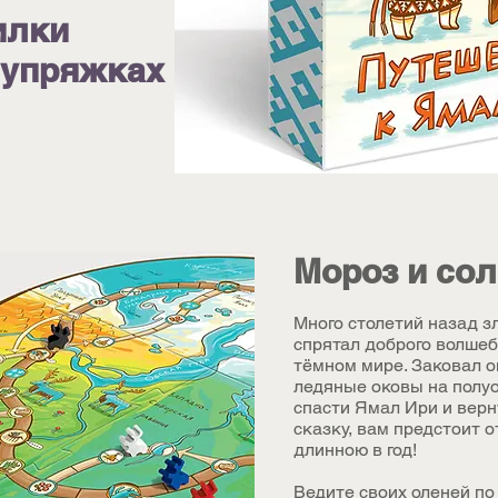
илки
 упряжках
Мороз и сол
Много столетий назад з
спрятал доброго волше
тёмном мире. Заковал 
ледяные оковы на полу
спасти Ямал Ири и вер
сказку, вам предстоит 
длинною в год!
Ведите своих оленей по