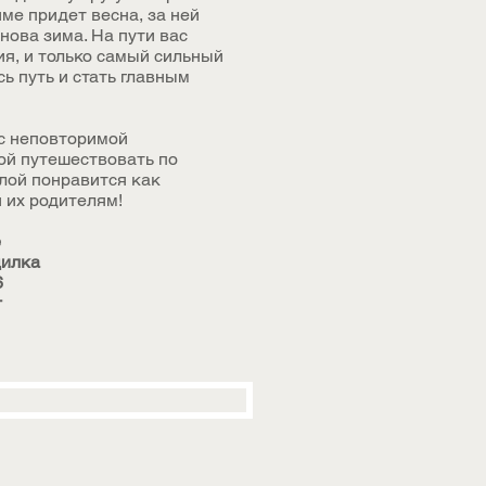
ме придет весна, за ней
снова зима. На пути вас
я, и только самый сильный
ь путь и стать главным
 с неповторимой
й путешествовать по
лой понравится как
и их родителям!
е
дилка
6
т