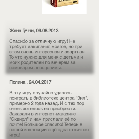
Жена Гуччи,
06.08.2013
Спасибо за отличную игру! Не
требует закипания мозгов, но при
этом очень интересная и азартная.
То что нужно для меня с детьми и
моих родителей по вечерам за
самоваром :)неоценимы.
Полина ,
24.04.2017
В эту игру случайно удалось
поиграть в библиотеке центра "Зил",
примерно 2 года назад. И с тех пор
очень хотелось её приобрести.
Заказали в интернет-магазине
"Сквирл" и нам прислали её по
почте! Большое спасибо! Теперь в
нашей коллекции ещё одна отличная
игра!