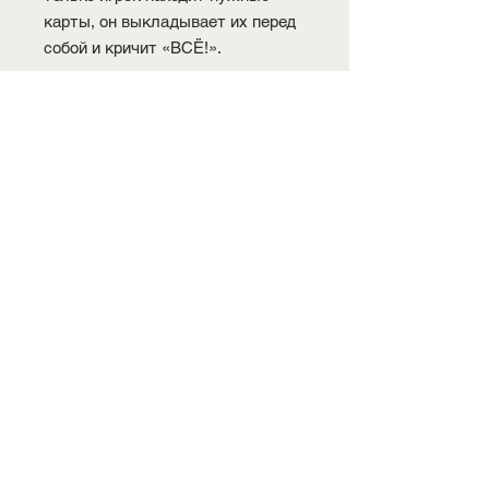
карты, он выкладывает их перед
собой и кричит «ВСЁ!».
Кто выложит последним свои
карты, считается «заснувшим» и
в этот раз ни куда не двигается.
Остальных ведущий проверяет на
правильность выполнения
задания. За ошибки, игроки
теряют жетоны параметров
машины. Тот, кто первым
выполнил задание, двигается на
две клетки вперед, а ведущий и
остальные двигаются на одну
клетку. После чего ведущим
становиться следующий игрок и
начинается новый раунд.